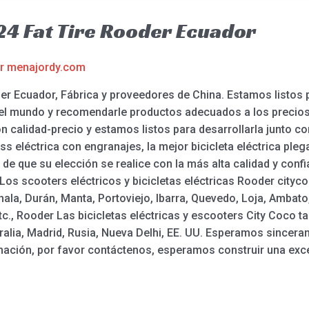
 24 Fat Tire Rooder Ecuador
or
menajordy.com
oder Ecuador, Fábrica y proveedores de China. Estamos listos
el mundo y recomendarle productos adecuados a los precios 
ón calidad-precio y estamos listos para desarrollarla junto con
oss eléctrica con engranajes, la mejor bicicleta eléctrica plega
 que su elección se realice con la más alta calidad y confi
Los scooters eléctricos y bicicletas eléctricas Rooder cityc
la, Durán, Manta, Portoviejo, Ibarra, Quevedo, Loja, Ambat
c., Rooder Las bicicletas eléctricas y escooters City Coco t
lia, Madrid, Rusia, Nueva Delhi, EE. UU. Esperamos sincera
mación, por favor contáctenos, esperamos construir una exce