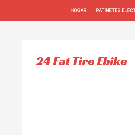
Ir
HOGAR
PATINETES ELÉC
al
contenido
24 Fat Tire Ebike