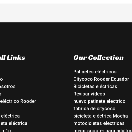
ll Links
Our Collection
Patinetes eléctricos
io
Citycoco Rooder Ecuador
osotros
Bicicletas eléctricas
o
Revisar vídeos
 eléctrico Rooder
nuevo patinete electrico
o
fábrica de citycoco
 eléctrica
bicicleta eléctrica Mocha
eta eléctrica
motocicletas electricas
o m1p
mejor scooter para adulto