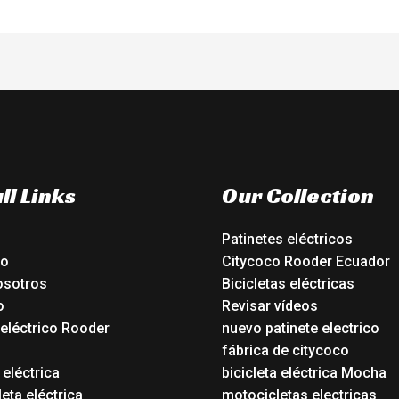
ll Links
Our Collection
Patinetes eléctricos
io
Citycoco Rooder Ecuador
osotros
Bicicletas eléctricas
o
Revisar vídeos
 eléctrico Rooder
nuevo patinete electrico
o
fábrica de citycoco
 eléctrica
bicicleta eléctrica Mocha
eta eléctrica
motocicletas electricas