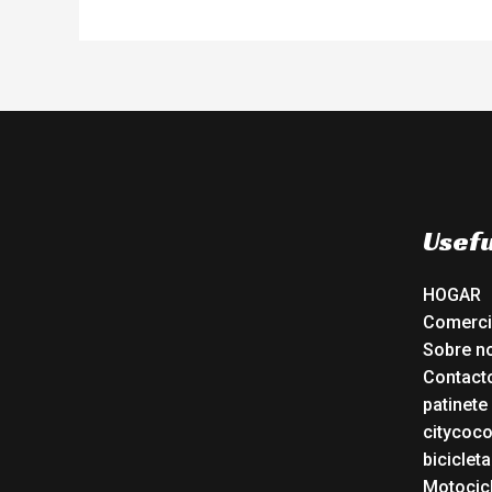
Usefu
HOGAR
Comerc
Sobre n
Contact
patinete
citycoc
bicicleta
Motocicl