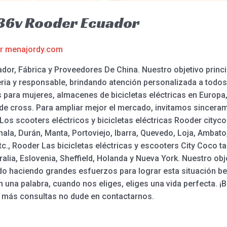
a 36v Rooder Ecuador
or
menajordy.com
ador, Fábrica y Proveedores De China. Nuestro objetivo princi
ia y responsable, brindando atención personalizada a todos e
s para mujeres, almacenes de bicicletas eléctricas en Europa, 
s de cross. Para ampliar mejor el mercado, invitamos sincer
os scooters eléctricos y bicicletas eléctricas Rooder cityco
la, Durán, Manta, Portoviejo, Ibarra, Quevedo, Loja, Ambat
c., Rooder Las bicicletas eléctricas y escooters City Coco t
ia, Eslovenia, Sheffield, Holanda y Nueva York. Nuestro obje
o haciendo grandes esfuerzos para lograr esta situación ben
 una palabra, cuando nos eliges, eliges una vida perfecta. ¡Bi
ra más consultas no dude en contactarnos.