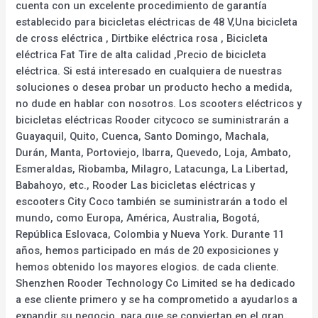
cuenta con un excelente procedimiento de garantía
establecido para bicicletas eléctricas de 48 V,Una bicicleta
de cross eléctrica , Dirtbike eléctrica rosa , Bicicleta
eléctrica Fat Tire de alta calidad ,Precio de bicicleta
eléctrica. Si está interesado en cualquiera de nuestras
soluciones o desea probar un producto hecho a medida,
no dude en hablar con nosotros. Los scooters eléctricos y
bicicletas eléctricas Rooder citycoco se suministrarán a
Guayaquil, Quito, Cuenca, Santo Domingo, Machala,
Durán, Manta, Portoviejo, Ibarra, Quevedo, Loja, Ambato,
Esmeraldas, Riobamba, Milagro, Latacunga, La Libertad,
Babahoyo, etc., Rooder Las bicicletas eléctricas y
escooters City Coco también se suministrarán a todo el
mundo, como Europa, América, Australia, Bogotá,
República Eslovaca, Colombia y Nueva York. Durante 11
años, hemos participado en más de 20 exposiciones y
hemos obtenido los mayores elogios. de cada cliente.
Shenzhen Rooder Technology Co Limited se ha dedicado
a ese cliente primero y se ha comprometido a ayudarlos a
expandir su negocio, para que se conviertan en el gran