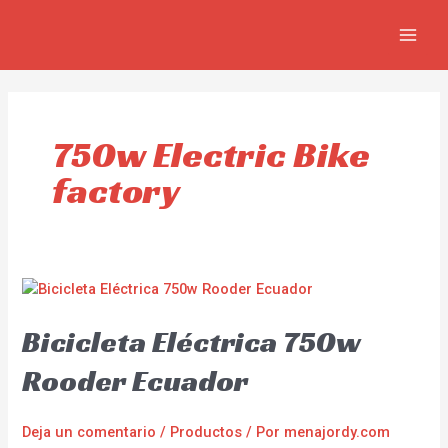
Ir
MAIN
al
MEN
contenido
750w Electric Bike
factory
Bicicleta Eléctrica 750w
Rooder Ecuador
Deja un comentario
/
Productos
/ Por
menajordy.com