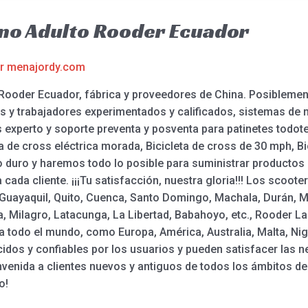
eno Adulto Rooder Ecuador
or
menajordy.com
 Rooder Ecuador, fábrica y proveedores de China. Posibleme
y trabajadores experimentados y calificados, sistemas de m
experto y soporte preventa y posventa para patinetes todoter
ta de cross eléctrica morada, Bicicleta de cross de 30 mph, Bi
 duro y haremos todo lo posible para suministrar productos d
cada cliente. ¡¡¡Tu satisfacción, nuestra gloria!!! Los scooter
Guayaquil, Quito, Cuenca, Santo Domingo, Machala, Durán, Ma
 Milagro, Latacunga, La Libertad, Babahoyo, etc., Rooder Las
 todo el mundo, como Europa, América, Australia, Malta, Nige
dos y confiables por los usuarios y pueden satisfacer las 
venida a clientes nuevos y antiguos de todos los ámbitos de 
o!