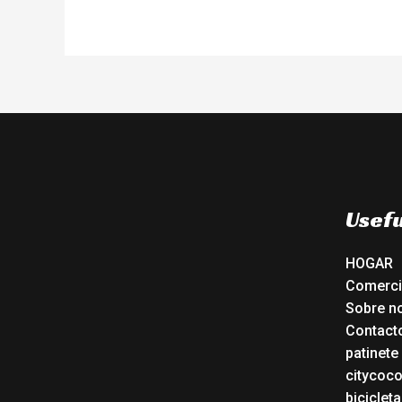
Usefu
HOGAR
Comerc
Sobre n
Contact
patinete
citycoc
bicicleta