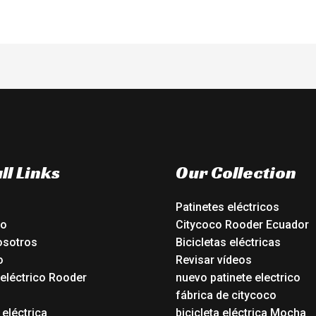
ll Links
Our Collection
Patinetes eléctricos
io
Citycoco Rooder Ecuador
osotros
Bicicletas eléctricas
o
Revisar vídeos
 eléctrico Rooder
nuevo patinete electrico
o
fábrica de citycoco
 eléctrica
bicicleta eléctrica Mocha