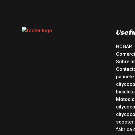
Usefu
HOGAR
Comerc
Sobre n
Contact
patinete
citycoc
bicicleta
Motocicl
citycoc
citycoc
scooter 
fábrica 