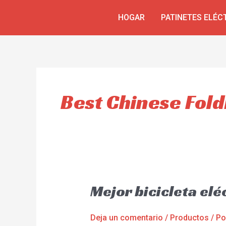
Ir
HOGAR
PATINETES ELÉC
al
contenido
Best Chinese Fold
Mejor bicicleta el
Deja un comentario
/
Productos
/ P