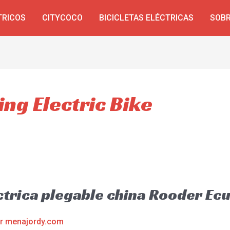
TRICOS
CITYCOCO
BICICLETAS ELÉCTRICAS
SOBR
ing Electric Bike
éctrica plegable china Rooder Ec
or
menajordy.com