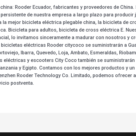
e china: Rooder Ecuador, fabricantes y proveedores de China. 
 persistente de nuestra empresa a largo plazo para producir j
la mejor bicicleta eléctrica plegable china, la bicicleta de c
ica. Bicicleta para adultos, bicicleta de cross eléctrica E. Nue
encial, lo invitamos sinceramente a madurar con nosotros y cre
y bicicletas eléctricas Rooder citycoco se suministrarán a Gu
toviejo, Ibarra, Quevedo, Loja, Ambato, Esmeraldas, Riobamb
as eléctricas y escooters City Coco también se suministrará
 Tanzania y Egipto. Contamos con los mejores productos y un 
henzhen Rooder Technology Co. Limitado, podemos ofrecer a 
icio postventa.