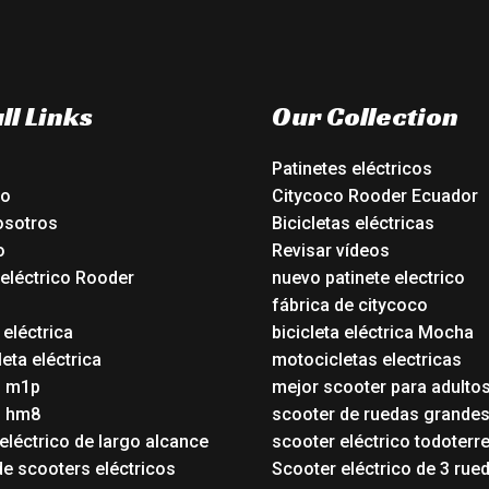
ll Links
Our Collection
Patinetes eléctricos
io
Citycoco Rooder Ecuador
osotros
Bicicletas eléctricas
o
Revisar vídeos
 eléctrico Rooder
nuevo patinete electrico
o
fábrica de citycoco
 eléctrica
bicicleta eléctrica Mocha
eta eléctrica
motocicletas electricas
o m1p
mejor scooter para adulto
o hm8
scooter de ruedas grande
eléctrico de largo alcance
scooter eléctrico todoterr
de scooters eléctricos
Scooter eléctrico de 3 rue