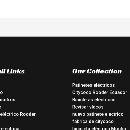
ll Links
Our Collection
Patinetes eléctricos
io
Citycoco Rooder Ecuador
osotros
Bicicletas eléctricas
o
Revisar vídeos
 eléctrico Rooder
nuevo patinete electrico
o
fábrica de citycoco
 eléctrica
bicicleta eléctrica Mocha