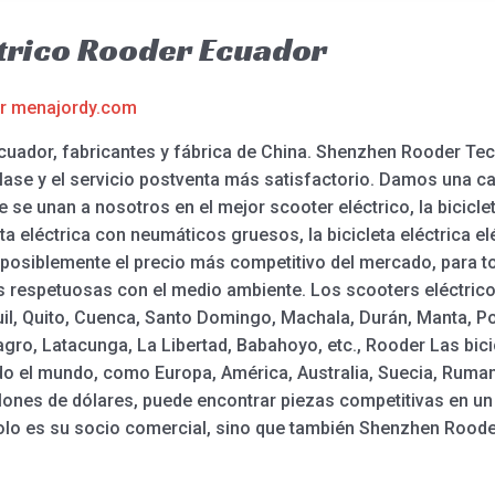
trico Rooder Ecuador
or
menajordy.com
Ecuador, fabricantes y fábrica de China. Shenzhen Rooder T
lase y el servicio postventa más satisfactorio. Damos una c
e se unan a nosotros en el mejor scooter eléctrico, la bicicle
leta eléctrica con neumáticos gruesos, la bicicleta eléctrica 
 posiblemente el precio más competitivo del mercado, para 
 respetuosas con el medio ambiente. Los scooters eléctricos
il, Quito, Cuenca, Santo Domingo, Machala, Durán, Manta, Por
ro, Latacunga, La Libertad, Babahoyo, etc., Rooder Las bicic
do el mundo, como Europa, América, Australia, Suecia, Ruma
llones de dólares, puede encontrar piezas competitivas en u
lo es su socio comercial, sino que también Shenzhen Roode
.