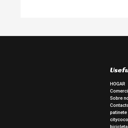
Usefu
HOGAR
Comerc
Sobre n
Contact
patinete
citycoc
bicicleta