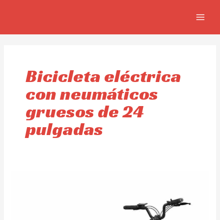
Ir
MAIN
al
MEN
contenido
Bicicleta eléctrica
con neumáticos
gruesos de 24
pulgadas