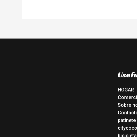
Usefu
HOGAR
Comerc
Sobre n
Contact
patinete
citycoc
bicicleta