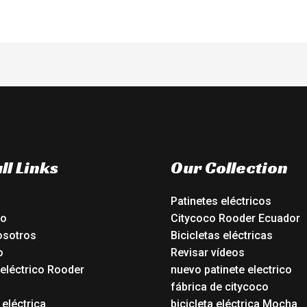
ll Links
Our Collection
Patinetes eléctricos
io
Citycoco Rooder Ecuador
osotros
Bicicletas eléctricas
o
Revisar vídeos
 eléctrico Rooder
nuevo patinete electrico
o
fábrica de citycoco
 eléctrica
bicicleta eléctrica Mocha