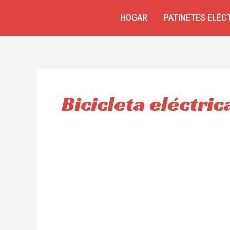
Ir
HOGAR
PATINETES ELÉC
al
contenido
Bicicleta eléctri