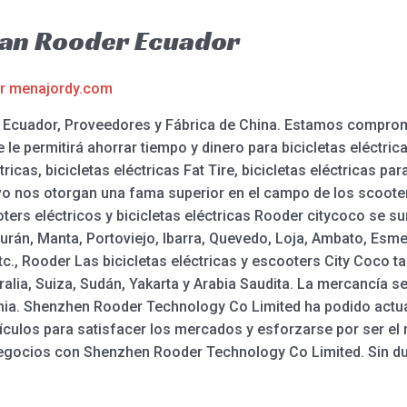
Man Rooder Ecuador
or
menajordy.com
Ecuador, Proveedores y Fábrica de China. Estamos comprom
e le permitirá ahorrar tiempo y dinero para bicicletas eléctr
tricas, bicicletas eléctricas Fat Tire, bicicletas eléctricas p
o nos otorgan una fama superior en el campo de los scooters
ers eléctricos y bicicletas eléctricas Rooder citycoco se sum
án, Manta, Portoviejo, Ibarra, Quevedo, Loja, Ambato, Esme
c., Rooder Las bicicletas eléctricas y escooters City Coco t
lia, Suiza, Sudán, Yakarta y Arabia Saudita. La mercancía s
ania. Shenzhen Rooder Technology Co Limited ha podido actu
tículos para satisfacer los mercados y esforzarse por ser el 
 negocios con Shenzhen Rooder Technology Co Limited. Sin d