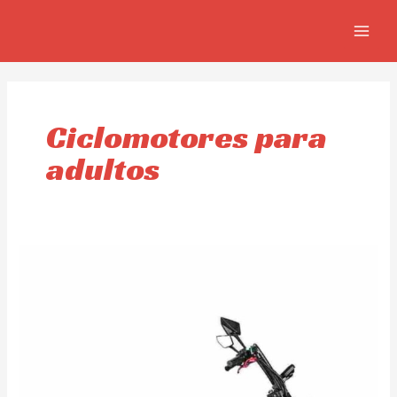
Ir
MAIN
al
MEN
contenido
Ciclomotores para
adultos