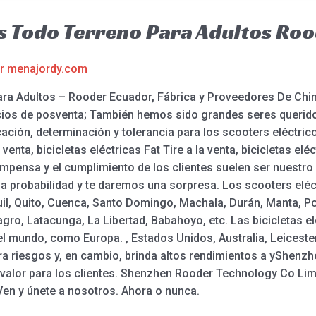
os Todo Terreno Para Adultos Ro
or
menajordy.com
ra Adultos – Rooder Ecuador, Fábrica y Proveedores De Chin
vicios de posventa; También hemos sido grandes seres querido
icación, determinación y tolerancia para los scooters eléctric
venta, bicicletas eléctricas Fat Tire a la venta, bicicletas el
compensa y el cumplimiento de los clientes suelen ser nuestr
 probabilidad y te daremos una sorpresa. Los scooters eléct
il, Quito, Cuenca, Santo Domingo, Machala, Durán, Manta, Por
ro, Latacunga, La Libertad, Babahoyo, etc. Las bicicletas el
l mundo, como Europa. , Estados Unidos, Australia, Leicester
a riesgos y, en cambio, brinda altos rendimientos a yShenz
 valor para los clientes. Shenzhen Rooder Technology Co Li
en y únete a nosotros. Ahora o nunca.