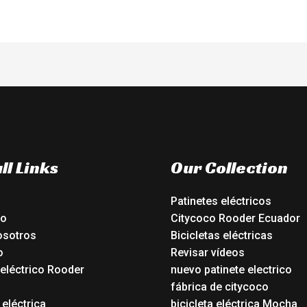
ll Links
Our Collection
Patinetes eléctricos
io
Citycoco Rooder Ecuador
osotros
Bicicletas eléctricas
o
Revisar vídeos
 eléctrico Rooder
nuevo patinete electrico
o
fábrica de citycoco
 eléctrica
bicicleta eléctrica Mocha