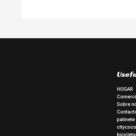
Usefu
HOGAR
Comerc
Sobre n
Contact
patinete
citycoc
bicicleta