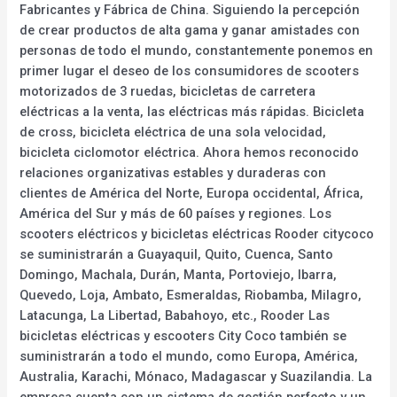
Fabricantes y Fábrica de China. Siguiendo la percepción
de crear productos de alta gama y ganar amistades con
personas de todo el mundo, constantemente ponemos en
primer lugar el deseo de los consumidores de scooters
motorizados de 3 ruedas, bicicletas de carretera
eléctricas a la venta, las eléctricas más rápidas. Bicicleta
de cross, bicicleta eléctrica de una sola velocidad,
bicicleta ciclomotor eléctrica. Ahora hemos reconocido
relaciones organizativas estables y duraderas con
clientes de América del Norte, Europa occidental, África,
América del Sur y más de 60 países y regiones. Los
scooters eléctricos y bicicletas eléctricas Rooder citycoco
se suministrarán a Guayaquil, Quito, Cuenca, Santo
Domingo, Machala, Durán, Manta, Portoviejo, Ibarra,
Quevedo, Loja, Ambato, Esmeraldas, Riobamba, Milagro,
Latacunga, La Libertad, Babahoyo, etc., Rooder Las
bicicletas eléctricas y escooters City Coco también se
suministrarán a todo el mundo, como Europa, América,
Australia, Karachi, Mónaco, Madagascar y Suazilandia. La
empresa cuenta con un sistema de gestión perfecto y un