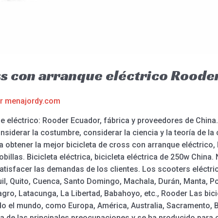
s con arranque eléctrico Roode
or
menajordy.com
 eléctrico: Rooder Ecuador, fábrica y proveedores de China
siderar la costumbre, considerar la ciencia y la teoría de la 
obtener la mejor bicicleta de cross con arranque eléctrico, b
obillas. Bicicleta eléctrica, bicicleta eléctrica de 250w China
atisfacer las demandas de los clientes. Los scooters eléctric
il, Quito, Cuenca, Santo Domingo, Machala, Durán, Manta, Por
ro, Latacunga, La Libertad, Babahoyo, etc., Rooder Las bicic
do el mundo, como Europa, América, Australia, Sacramento, B
a de las principales preocupaciones y se ha producido para 