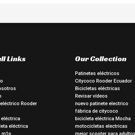
ll Links
Our Collection
Patinetes eléctricos
io
Citycoco Rooder Ecuador
osotros
Bicicletas eléctricas
o
Revisar vídeos
 eléctrico Rooder
nuevo patinete electrico
o
fábrica de citycoco
 eléctrica
bicicleta eléctrica Mocha
eta eléctrica
motocicletas electricas
o m1p
mejor scooter para adulto