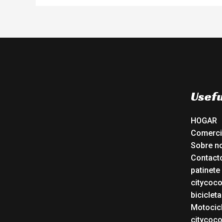
Usefu
HOGAR
Comerc
Sobre n
Contact
patinete
citycoc
bicicleta
Motocicl
citycoc