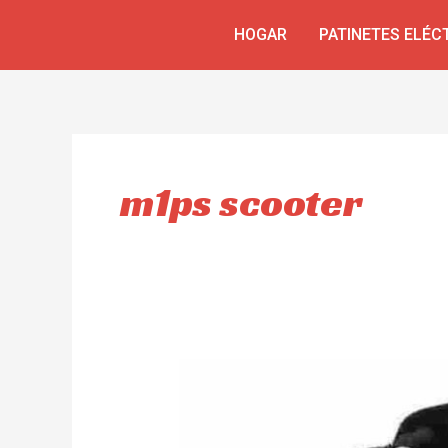
Ir
HOGAR
PATINETES ELÉC
al
contenido
m1ps scooter