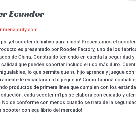
er Ecuador
or
menajordy.com
: ¡el scooter definitivo para niños! Presentamos el scooter 
 producto es presentado por Rooder Factory, uno de los fabri
ados de China. Construido teniendo en cuenta la seguridad y 
 calidad que pueden soportar incluso el uso más duro. Cuent
inigualables, lo que permite que su hijo aprenda y juegue con
amente le encantarán a tu pequeño! Como fábrica confiable,
ndo productos de primera línea que cumplen con los estándar
producción, cada scooter m1ps se elabora con cuidado y atenci
. No se conforme con menos cuando se trata de la seguridad y e
 scooter con equilibrio del mercado!