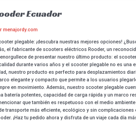
Rooder Ecuador
or
menajordy.com
scooter plegable: ¡descubra nuestras mejores opciones! ¿Bu
s, el fabricante de scooters eléctricos Rooder, un reconoci
norgullece de presentar nuestro último producto: el scooter
 calidad durante varios años y el scooter plegable no es un
dad, nuestro producto es perfecto para desplazamientos diar
co elegante y compacto que permite a los usuarios plegarlo 
empre en movimiento. Además, nuestro scooter plegable cuent
 batería potentes, capacidad de carga rápida y un marco re
mencionar que también es respetuoso con el medio ambiente 
 transporte más eficiente, ecológico y sin complicaciones c
oder. ¡Haz tu pedido ahora y disfruta de un viaje cada día 