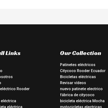
ll Links
Our Collection
Patinetes eléctricos
io
Citycoco Rooder Ecuador
osotros
Bicicletas eléctricas
o
Revisar vídeos
 eléctrico Rooder
nuevo patinete electrico
o
fábrica de citycoco
 eléctrica
bicicleta eléctrica Mocha
eta eléctrica
motocicletas electricas