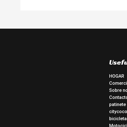
Usefu
HOGAR
Comerc
Sobre n
Contact
patinete
citycoc
bicicleta
Motocicl