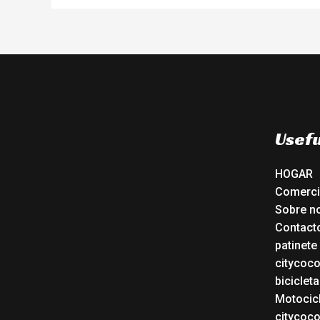
Usefu
HOGAR
Comerc
Sobre n
Contact
patinete
citycoc
bicicleta
Motocicl
citycoc