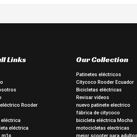
ll Links
Our Collection
Patinetes eléctricos
io
Citycoco Rooder Ecuador
osotros
Bicicletas eléctricas
o
Revisar vídeos
 eléctrico Rooder
nuevo patinete electrico
o
fábrica de citycoco
 eléctrica
bicicleta eléctrica Mocha
eta eléctrica
motocicletas electricas
o m1p
mejor scooter para adulto