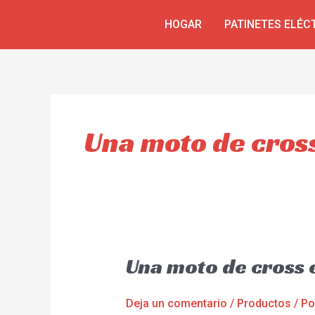
Ir
HOGAR
PATINETES ELÉC
al
contenido
Una moto de cross
Una moto de cross 
Deja un comentario
/
Productos
/ P