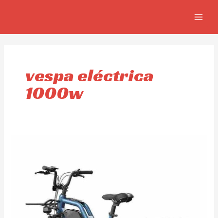
Ir
MAIN
al
MEN
contenido
vespa eléctrica
1000w