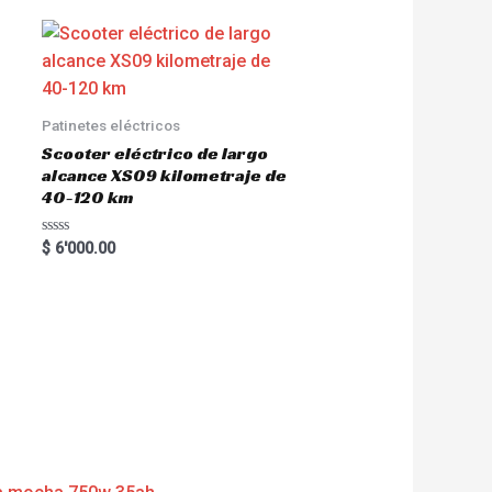
Patinetes eléctricos
Scooter eléctrico de largo
alcance XS09 kilometraje de
40-120 km
R
$
6'000.00
a
t
e
d
0
o
u
t
o
f
5