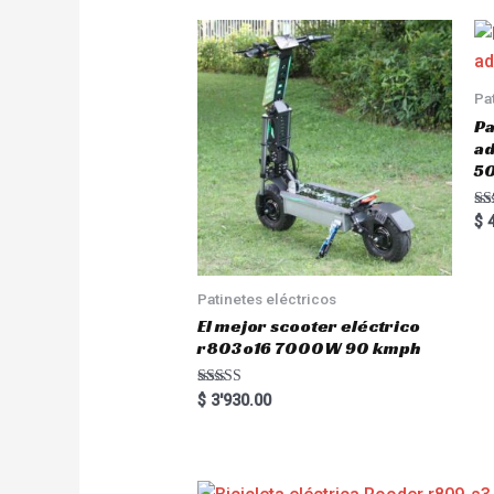
Pa
Pa
a
5
Ra
$
4
5.
out
Patinetes eléctricos
El mejor scooter eléctrico
r803o16 7000W 90 kmph
Rated
$
3'930.00
5.00
out of 5