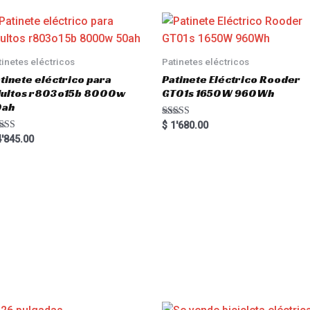
tinetes eléctricos
Patinetes eléctricos
tinete eléctrico para
Patinete Eléctrico Rooder
dultos r803o15b 8000w
GT01s 1650W 960Wh
0ah
Rated
$
1'680.00
5.00
ted
'845.00
out of 5
00
 of 5