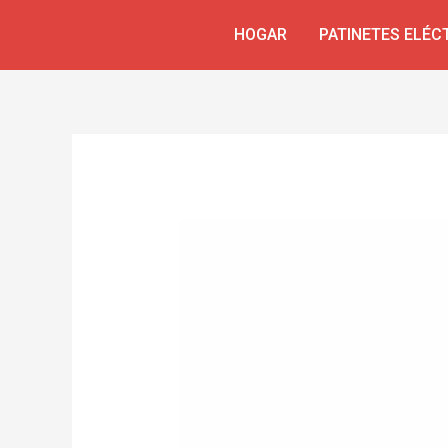
Ir
Navegación
HOGAR
PATINETES ELÉC
al
de
contenido
entradas