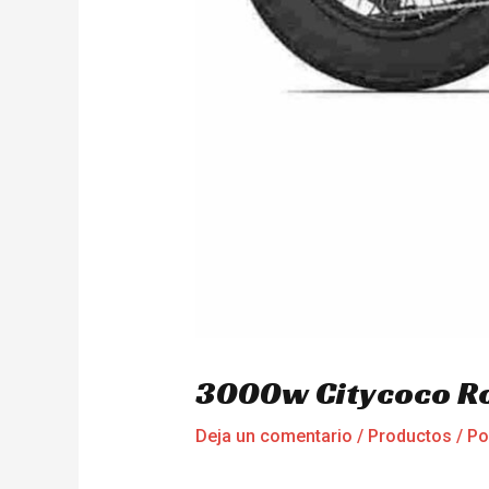
3000w Citycoco R
Deja un comentario
/
Productos
/ P