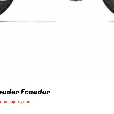
ooder Ecuador
or
menajordy.com