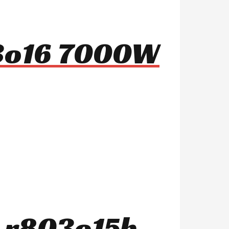
03o16 7000W
s r803o15b