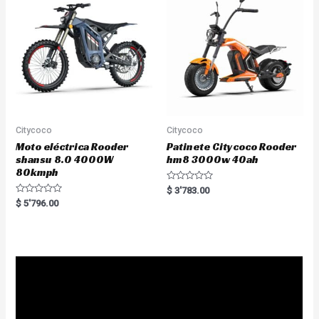
f
o
5
f
5
Citycoco
Citycoco
Moto eléctrica Rooder
Patinete Citycoco Rooder
shansu 8.0 4000W
hm8 3000w 40ah
80kmph
R
$
3'783.00
a
R
$
5'796.00
t
a
e
t
d
e
0
d
o
0
u
o
t
u
o
t
f
o
5
f
5