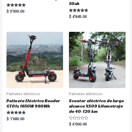
50ah
Rated
$
3'930.00
5.00
Rated
$
4'845.00
out of 5
5.00
out of 5
Patinetes eléctricos
Patinetes eléctricos
Patinete Eléctrico Rooder
Scooter eléctrico de largo
GT01s 1650W 960Wh
alcance XS09 kilometraje
de 40-120 km
Rated
$
1'680.00
5.00
R
$
6'000.00
out of 5
a
t