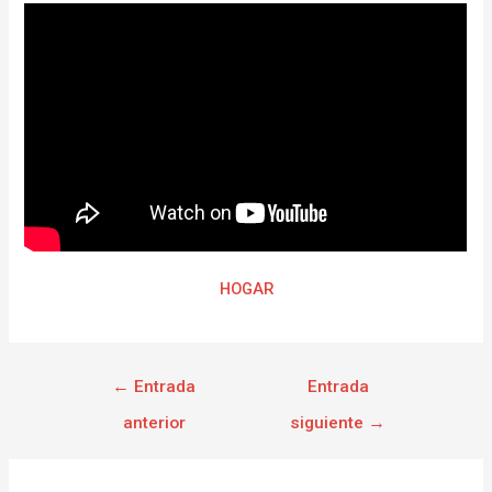
HOGAR
←
Entrada
Entrada
anterior
siguiente
→