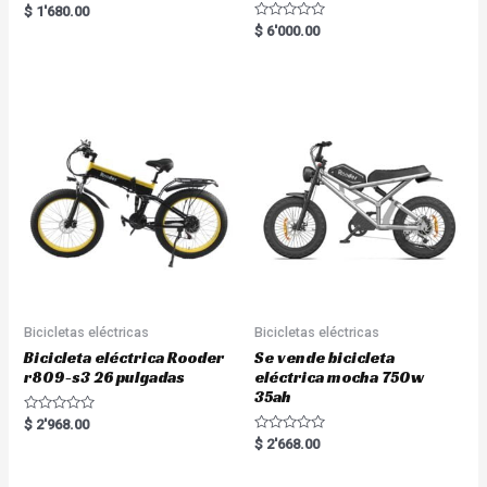
Rated
$
1'680.00
5.00
R
$
6'000.00
out of 5
a
t
e
d
0
o
u
t
o
f
5
Bicicletas eléctricas
Bicicletas eléctricas
Bicicleta eléctrica Rooder
Se vende bicicleta
r809-s3 26 pulgadas
eléctrica mocha 750w
35ah
R
$
2'968.00
a
R
$
2'668.00
t
a
e
t
d
e
0