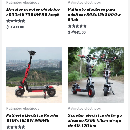
Patinetes eléctricos
Patinetes eléctricos
El mejor scooter eléctrico
Patinete eléctrico para
r803o16 7000W 90 kmph
adultos r803o15b 8000w
50ah
Rated
$
3'930.00
5.00
Rated
$
4'845.00
out of 5
5.00
out of 5
Patinetes eléctricos
Patinetes eléctricos
Patinete Eléctrico Rooder
Scooter eléctrico de largo
GT01s 1650W 960Wh
alcance XS09 kilometraje
de 40-120 km