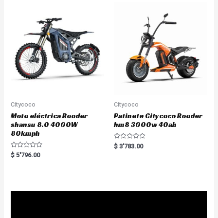
u
o
t
u
o
t
f
o
5
f
5
Citycoco
Citycoco
Moto eléctrica Rooder
Patinete Citycoco Rooder
shansu 8.0 4000W
hm8 3000w 40ah
80kmph
R
$
3'783.00
a
R
$
5'796.00
t
a
e
t
d
e
0
d
o
0
u
o
t
u
o
t
f
o
5
f
5