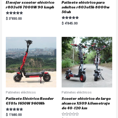
El mejor scooter eléctrico
Patinete eléctrico para
r803o16 7000W 90 kmph
adultos r803o15b 8000w
50ah
Rated
$
3'930.00
5.00
Rated
$
4'845.00
out of 5
5.00
out of 5
Patinetes eléctricos
Patinetes eléctricos
Patinete Eléctrico Rooder
Scooter eléctrico de largo
GT01s 1650W 960Wh
alcance XS09 kilometraje
de 40-120 km
Rated
$
1'680.00
5.00