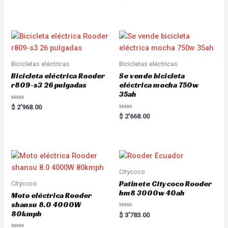
a
t
e
d
0
o
u
t
o
f
5
Bicicletas eléctricas
Bicicletas eléctricas
Bicicleta eléctrica Rooder
Se vende bicicleta
r809-s3 26 pulgadas
eléctrica mocha 750w
35ah
R
$
2'968.00
a
R
$
2'668.00
t
a
e
t
d
e
0
d
o
0
u
o
t
u
o
t
f
o
Citycoco
5
f
5
Patinete Citycoco Rooder
Citycoco
hm8 3000w 40ah
Moto eléctrica Rooder
shansu 8.0 4000W
80kmph
R
$
3'783.00
a
t