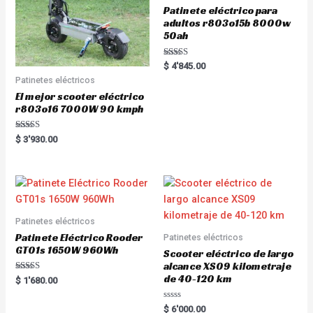
Patinete eléctrico para
adultos r803o15b 8000w
50ah
Rated
$
4'845.00
5.00
Patinetes eléctricos
out of 5
El mejor scooter eléctrico
r803o16 7000W 90 kmph
Rated
$
3'930.00
5.00
out of 5
Patinetes eléctricos
Patinete Eléctrico Rooder
Patinetes eléctricos
GT01s 1650W 960Wh
Scooter eléctrico de largo
alcance XS09 kilometraje
de 40-120 km
Rated
$
1'680.00
5.00
out of 5
R
$
6'000.00