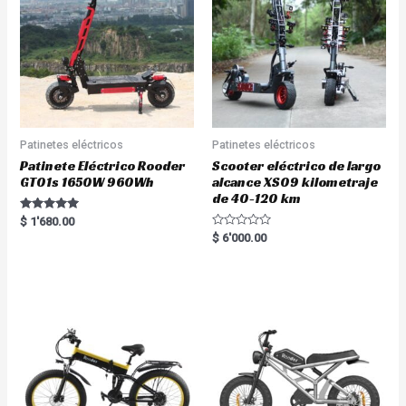
Patinetes eléctricos
Patinetes eléctricos
Patinete Eléctrico Rooder
Scooter eléctrico de largo
GT01s 1650W 960Wh
alcance XS09 kilometraje
de 40-120 km
Rated
$
1'680.00
5.00
R
$
6'000.00
out of 5
a
t
e
d
0
o
u
t
o
f
5