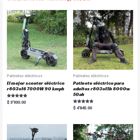
Patinetes eléctricos
Patinetes eléctricos
El mejor scooter eléctrico
Patinete eléctrico para
r803o16 7000W 90 kmph
adultos r803o15b 8000w
50ah
Rated
$
3'930.00
5.00
Rated
$
4'845.00
out of 5
5.00
out of 5