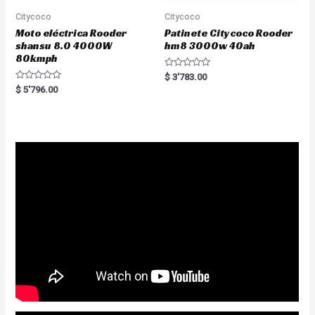
Citycoco
Citycoco
Moto eléctrica Rooder
Patinete Citycoco Rooder
shansu 8.0 4000W
hm8 3000w 40ah
80kmph
R
$
3'783.00
a
R
$
5'796.00
t
a
e
t
d
e
0
d
o
0
u
o
t
u
o
t
f
o
5
f
5