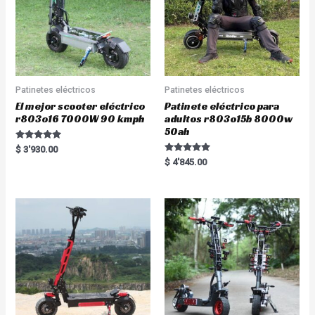
Patinetes eléctricos
Patinetes eléctricos
El mejor scooter eléctrico
Patinete eléctrico para
r803o16 7000W 90 kmph
adultos r803o15b 8000w
50ah
Rated
$
3'930.00
5.00
Rated
$
4'845.00
out of 5
5.00
out of 5