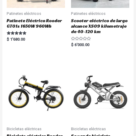
Patinetes eléctricos
Patinetes eléctricos
Patinete Eléctrico Rooder
Scooter eléctrico de largo
GT01s 1650W 960Wh
alcance XS09 kilometraje
de 40-120 km
Rated
$
1'680.00
5.00
R
$
6'000.00
out of 5
a
t
e
d
0
o
u
t
o
f
5
Bicicletas eléctricas
Bicicletas eléctricas