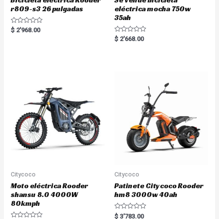
Bicicleta eléctrica Rooder
Se vende bicicleta
r809-s3 26 pulgadas
eléctrica mocha 750w
35ah
R
$
2'968.00
a
R
$
2'668.00
t
a
e
t
d
e
0
d
o
0
u
o
t
u
o
t
f
o
5
f
5
Citycoco
Citycoco
Moto eléctrica Rooder
Patinete Citycoco Rooder
shansu 8.0 4000W
hm8 3000w 40ah
80kmph
R
$
3'783.00