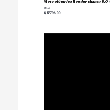
Moto eléctrica Rooder shansu 8
R
$
5'796.00
a
t
e
d
0
o
u
t
o
f
5