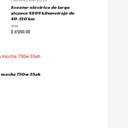
Scooter eléctrico de largo
alcance XS09 kilometraje de
40-120 km
R
$
6'000.00
a
t
e
d
0
o
u
t
o
f
5
ca mocha 750w 35ah