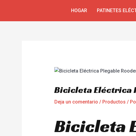
Ir
Navegación
HOGAR
PATINETES ELÉC
al
de
contenido
entradas
Bicicleta Eléctric
Deja un comentario
/
Productos
/ P
Bicicleta 