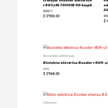
El mejor scooter eléctrico
Pa
r803o16 7000W 90 kmph
a
5
Rated
$
3'930.00
5.00
Ra
$
4
out of 5
5.
out
Bicicletas eléctricas
Bicicleta eléctrica Rooder r809-s
R
$
2'968.00
a
t
e
d
0
o
u
t
o
Citycoco
f
5