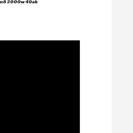
 hm8 3000w 40ah