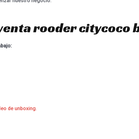
nzar nuestro negocio.
venta rooder citycoco b
abajo:
deo de unboxing.