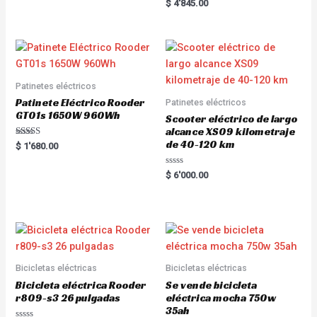
Rated
$
4'845.00
out of 5
5.00
out of 5
Patinetes eléctricos
Patinete Eléctrico Rooder
Patinetes eléctricos
GT01s 1650W 960Wh
Scooter eléctrico de largo
alcance XS09 kilometraje
de 40-120 km
Rated
$
1'680.00
5.00
out of 5
R
$
6'000.00
a
t
e
d
0
o
u
t
o
f
5
Bicicletas eléctricas
Bicicletas eléctricas
Bicicleta eléctrica Rooder
Se vende bicicleta
r809-s3 26 pulgadas
eléctrica mocha 750w
35ah