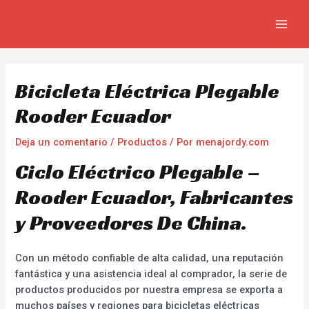
Ir
Navegación
MAIN
al
de
MEN
contenido
entradas
Bicicleta Eléctrica Plegable
Rooder Ecuador
Deja un comentario
/
Productos
/ Por
menajordy.com
Ciclo Eléctrico Plegable –
Rooder Ecuador, Fabricantes
y Proveedores De China.
Con un método confiable de alta calidad, una reputación
fantástica y una asistencia ideal al comprador, la serie de
productos producidos por nuestra empresa se exporta a
muchos países y regiones para bicicletas eléctricas