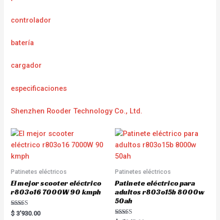
controlador
batería
cargador
e
specificaciones
Shenzhen Rooder Technology Co., Ltd.
Patinetes eléctricos
Patinetes eléctricos
El mejor scooter eléctrico
Patinete eléctrico para
r803o16 7000W 90 kmph
adultos r803o15b 8000w
50ah
Rated
$
3'930.00
5.00