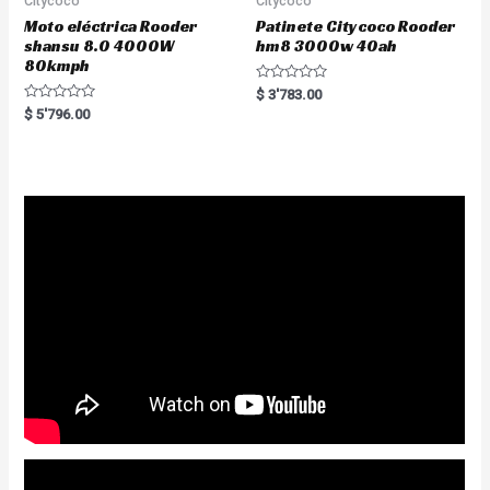
Citycoco
Citycoco
Moto eléctrica Rooder
Patinete Citycoco Rooder
shansu 8.0 4000W
hm8 3000w 40ah
80kmph
R
$
3'783.00
a
R
$
5'796.00
t
a
e
t
d
e
0
d
o
0
u
o
t
u
o
t
f
o
5
f
5