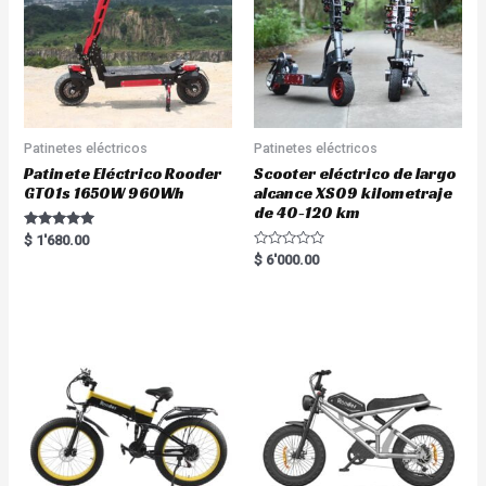
Patinetes eléctricos
Patinetes eléctricos
Patinete Eléctrico Rooder
Scooter eléctrico de largo
GT01s 1650W 960Wh
alcance XS09 kilometraje
de 40-120 km
Rated
$
1'680.00
5.00
R
$
6'000.00
out of 5
a
t
e
d
0
o
u
t
o
f
5