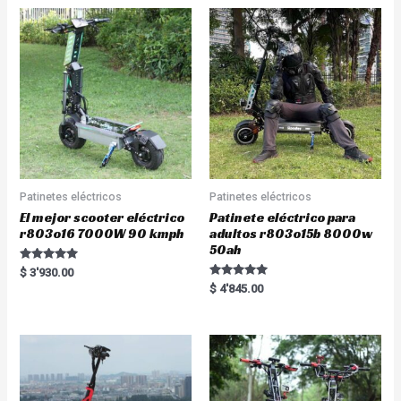
Patinetes eléctricos
Patinetes eléctricos
El mejor scooter eléctrico
Patinete eléctrico para
r803o16 7000W 90 kmph
adultos r803o15b 8000w
50ah
Rated
$
3'930.00
5.00
Rated
$
4'845.00
out of 5
5.00
out of 5