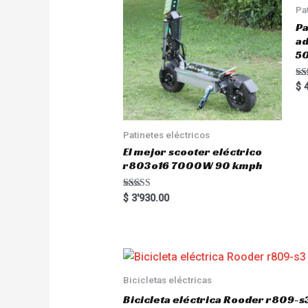
Pa
Pa
a
5
Ra
$
4
5.
out
Patinetes eléctricos
El mejor scooter eléctrico
r803o16 7000W 90 kmph
Rated
$
3'930.00
5.00
out of 5
Bicicletas eléctricas
Bicicleta eléctrica Rooder r809-s