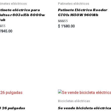
tinetes eléctricos
Patinetes eléctricos
tinete eléctrico para
Patinete Eléctrico Rooder
dultos r803o15b 8000w
GT01s 1650W 960Wh
0ah
Rated
$
1'680.00
5.00
ted
'845.00
out of 5
00
 of 5
Bicicletas eléctricas
3 26 pulgadas
Se vende bicicleta eléctri