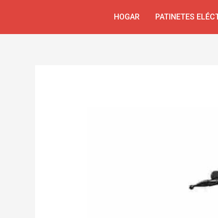
Ir
Navegación
HOGAR
PATINETES ELÉC
al
de
contenido
entradas