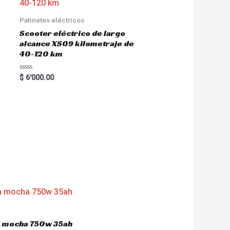
Patinetes eléctricos
Scooter eléctrico de largo
alcance XS09 kilometraje de
40-120 km
R
$
6'000.00
a
t
e
d
0
o
u
t
o
f
5
ca mocha 750w 35ah