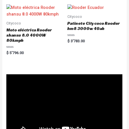
o
0
u
o
t
u
o
t
f
o
Citycoco
5
f
5
Patinete Citycoco Rooder
Citycoco
hm8 3000w 40ah
Moto eléctrica Rooder
shansu 8.0 4000W
80kmph
R
$
3'783.00
a
t
e
R
$
5'796.00
d
a
0
t
o
e
u
d
t
0
o
o
f
u
5
t
o
f
5