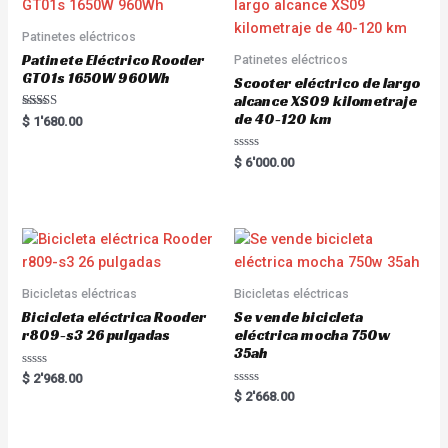
Patinetes eléctricos
Patinete Eléctrico Rooder
Patinetes eléctricos
GT01s 1650W 960Wh
Scooter eléctrico de largo
alcance XS09 kilometraje
de 40-120 km
Rated
$
1'680.00
5.00
out of 5
R
$
6'000.00
a
t
e
d
0
o
u
t
o
f
5
Bicicletas eléctricas
Bicicletas eléctricas
Bicicleta eléctrica Rooder
Se vende bicicleta
r809-s3 26 pulgadas
eléctrica mocha 750w
35ah
R
$
2'968.00
a
R
$
2'668.00
t
a
e
t
d
e
0
d