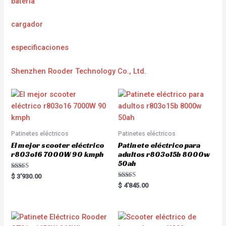
batería
cargador
e
specificaciones
Shenzhen Rooder Technology Co., Ltd.
Patinetes eléctricos
Patinetes eléctricos
El mejor scooter eléctrico
Patinete eléctrico para
r803o16 7000W 90 kmph
adultos r803o15b 8000w
50ah
Rated
$
3'930.00
5.00
Rated
$
4'845.00
out of 5
5.00
out of 5