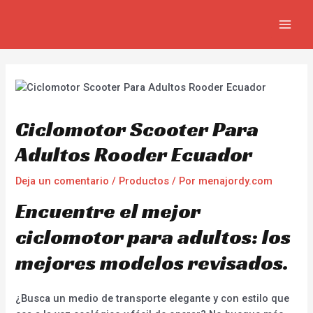
Ir
Navegación
MAIN
al
de
MEN
contenido
entradas
Ciclomotor Scooter Para
Adultos Rooder Ecuador
Deja un comentario
/
Productos
/ Por
menajordy.com
Encuentre el mejor
ciclomotor para adultos: los
mejores modelos revisados.
¿Busca un medio de transporte elegante y con estilo que