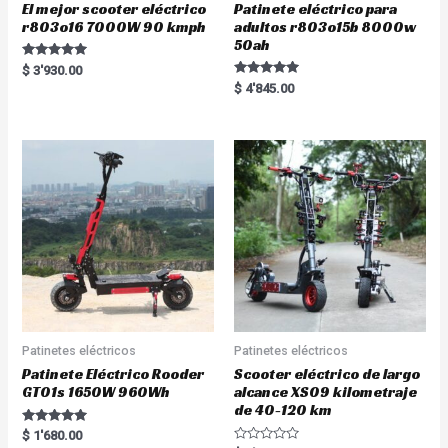
El mejor scooter eléctrico
Patinete eléctrico para
r803o16 7000W 90 kmph
adultos r803o15b 8000w
50ah
Rated
$
3'930.00
5.00
Rated
$
4'845.00
out of 5
5.00
out of 5
Patinetes eléctricos
Patinetes eléctricos
Patinete Eléctrico Rooder
Scooter eléctrico de largo
GT01s 1650W 960Wh
alcance XS09 kilometraje
de 40-120 km
Rated
$
1'680.00
5.00