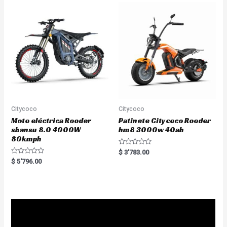
u
o
t
u
o
t
f
o
5
f
5
Citycoco
Citycoco
Moto eléctrica Rooder
Patinete Citycoco Rooder
shansu 8.0 4000W
hm8 3000w 40ah
80kmph
R
$
3'783.00
a
R
$
5'796.00
t
a
e
t
d
e
0
d
o
0
u
o
t
u
o
t
f
o
5
f
5