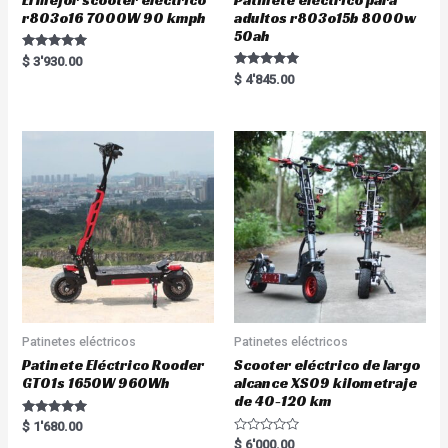
r803o16 7000W 90 kmph
adultos r803o15b 8000w
50ah
Rated
$
3'930.00
5.00
Rated
$
4'845.00
out of 5
5.00
out of 5
Patinetes eléctricos
Patinetes eléctricos
Patinete Eléctrico Rooder
Scooter eléctrico de largo
GT01s 1650W 960Wh
alcance XS09 kilometraje
de 40-120 km
Rated
$
1'680.00
5.00
R
$
6'000.00
out of 5