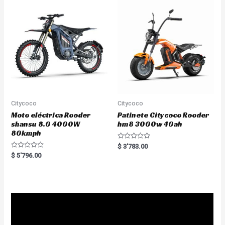
t
u
o
t
f
o
5
f
5
Citycoco
Citycoco
Moto eléctrica Rooder
Patinete Citycoco Rooder
shansu 8.0 4000W
hm8 3000w 40ah
80kmph
R
$
3'783.00
a
R
$
5'796.00
t
a
e
t
d
e
0
d
o
0
u
o
t
u
o
t
f
o
5
f
5