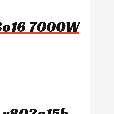
03o16 7000W
s r803o15b