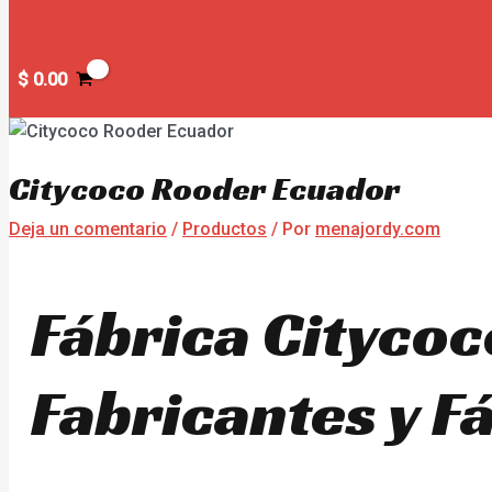
$
0.00
Citycoco Rooder Ecuador
Deja un comentario
/
Productos
/ Por
menajordy.com
Fábrica Citycoc
Fabricantes y F