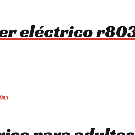
ter eléctrico r8
trico para adulto