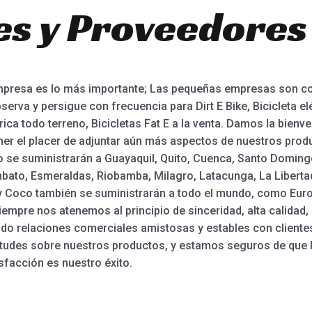
es y Proveedores
empresa es lo más importante; Las pequeñas empresas son co
rva y persigue con frecuencia para Dirt E Bike, Bicicleta elé
trica todo terreno, Bicicletas Fat E a la venta. Damos la bienve
r el placer de adjuntar aún más aspectos de nuestros produ
co se suministrarán a Guayaquil, Quito, Cuenca, Santo Doming
Ambato, Esmeraldas, Riobamba, Milagro, Latacunga, La Liberta
ity Coco también se suministrarán a todo el mundo, como Euro
empre nos atenemos al principio de sinceridad, alta calidad, 
do relaciones comerciales amistosas y estables con client
etudes sobre nuestros productos, y estamos seguros de que 
facción es nuestro éxito.