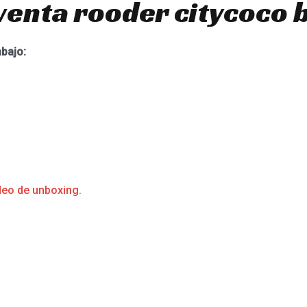
venta rooder citycoco b
abajo:
deo de unboxing.