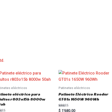
td.
tinetes eléctricos
Patinetes eléctricos
tinete eléctrico para
Patinete Eléctrico Rooder
dultos r803o15b 8000w
GT01s 1650W 960Wh
0ah
Rated
$
1'680.00