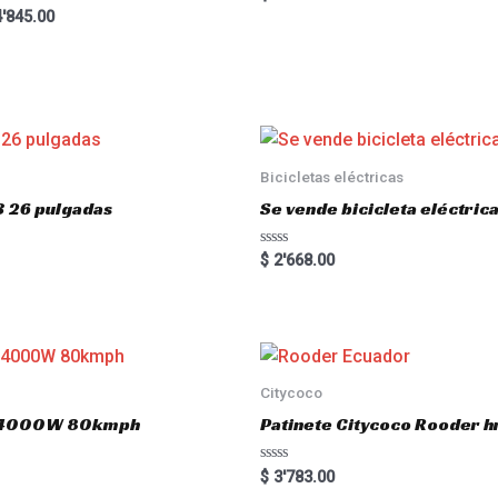
5.00
ted
'845.00
out of 5
00
 of 5
Bicicletas eléctricas
3 26 pulgadas
Se vende bicicleta eléctri
R
$
2'668.00
a
t
e
d
0
o
u
t
o
Citycoco
f
5
.0 4000W 80kmph
Patinete Citycoco Rooder
R
$
3'783.00
a