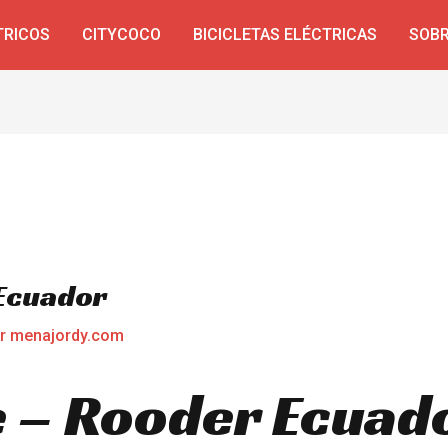
TRICOS
CITYCOCO
BICICLETAS ELÉCTRICAS
SOBR
 Ecuador
or
menajordy.com
e – Rooder Ecuad