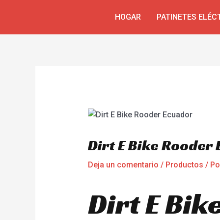
Ir
Navegación
HOGAR
PATINETES ELÉC
al
de
contenido
entradas
Dirt E Bike Rooder
Deja un comentario
/
Productos
/ P
Dirt E Bik