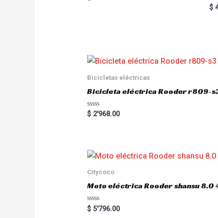
5.00
Ra
$
4
out of 5
5.
out
Bicicletas eléctricas
Bicicleta eléctrica Rooder r809-s
R
$
2'968.00
a
t
e
d
0
o
u
t
o
Citycoco
f
5
Moto eléctrica Rooder shansu 8
R
$
5'796.00
a