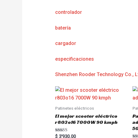
controlador
batería
cargador
e
specificaciones
Shenzhen Rooder Technology Co., L
Patinetes eléctricos
Pa
El mejor scooter eléctrico
Pa
r803o16 7000W 90 kmph
a
5
Rated
$
3'930.00