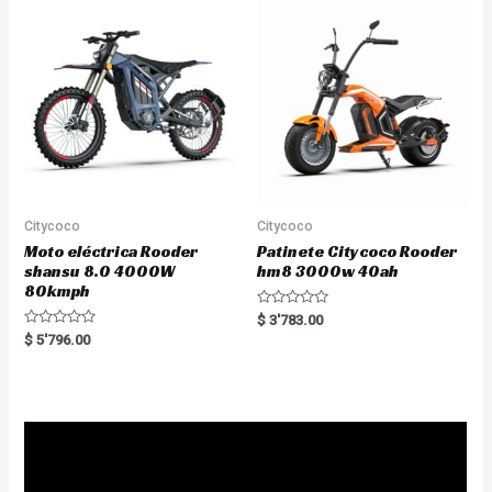
t
u
o
t
f
o
5
f
5
Citycoco
Citycoco
Moto eléctrica Rooder
Patinete Citycoco Rooder
shansu 8.0 4000W
hm8 3000w 40ah
80kmph
R
$
3'783.00
a
R
$
5'796.00
t
a
e
t
d
e
0
d
o
0
u
o
t
u
o
t
f
o
5
f
5