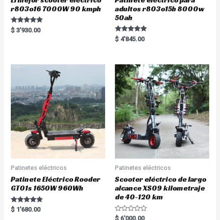
r803o16 7000W 90 kmph
adultos r803o15b 8000w
50ah
Rated
$
3'930.00
5.00
Rated
$
4'845.00
out of 5
5.00
out of 5
Patinetes eléctricos
Patinetes eléctricos
Patinete Eléctrico Rooder
Scooter eléctrico de largo
GT01s 1650W 960Wh
alcance XS09 kilometraje
de 40-120 km
Rated
$
1'680.00
5.00
R
$
6'000.00
out of 5