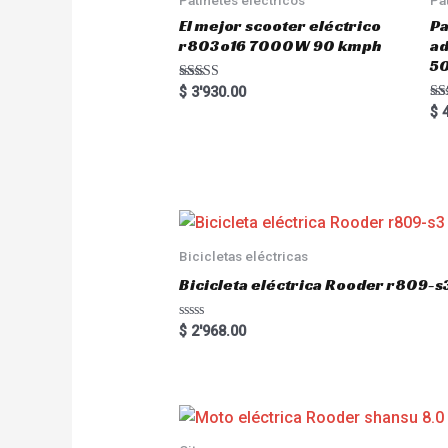
El mejor scooter eléctrico
Pa
r803o16 7000W 90 kmph
a
5
Rated
$
3'930.00
5.00
Ra
$
4
out of 5
5.
out
Bicicletas eléctricas
Bicicleta eléctrica Rooder r809-s
R
$
2'968.00
a
t
e
d
0
o
u
t
o