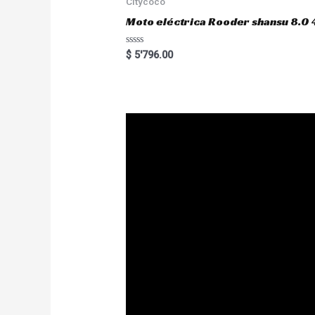
Citycoco
f
5
Moto eléctrica Rooder shansu 8
R
$
5'796.00
a
t
e
d
0
o
u
t
o
f
5