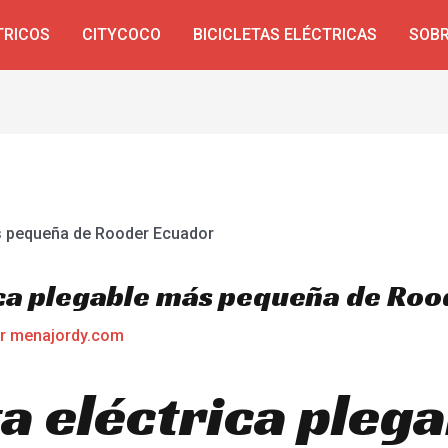
TRICOS
CITYCOCO
BICICLETAS ELÉCTRICAS
SOBR
rica plegable más pequeña de Ro
or
menajordy.com
ta eléctrica pleg