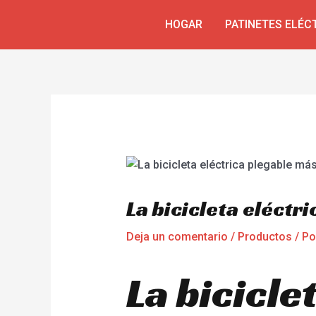
Ir
Navegación
HOGAR
PATINETES ELÉC
al
de
contenido
entradas
La bicicleta eléct
Deja un comentario
/
Productos
/ P
La bicicle