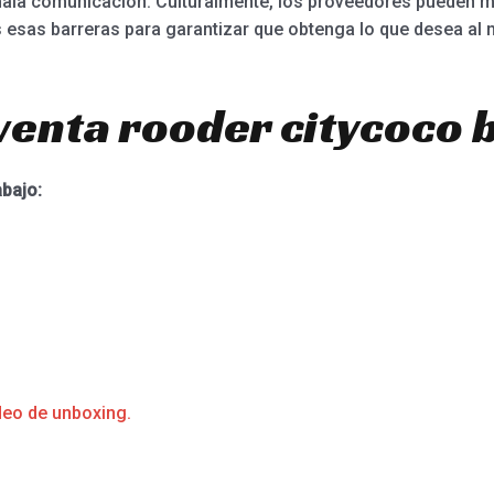
mala comunicación. Culturalmente, los proveedores pueden m
esas barreras para garantizar que obtenga lo que desea al n
venta rooder citycoco b
abajo:
deo de unboxing.