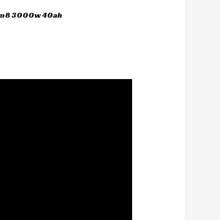
 hm8 3000w 40ah