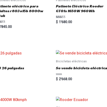
tinete eléctrico para
Patinete Eléctrico Rooder
dultos r803o15b 8000w
GT01s 1650W 960Wh
0ah
Rated
$
1'680.00
5.00
ted
'845.00
out of 5
00
 of 5
Bicicletas eléctricas
3 26 pulgadas
Se vende bicicleta eléctri
R
$
2'668.00
a
t
e
d
0
o
u
t
o