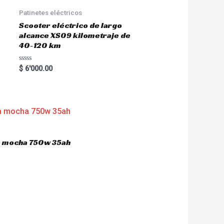
Patinetes eléctricos
Scooter eléctrico de largo
alcance XS09 kilometraje de
40-120 km
R
$
6'000.00
a
t
e
d
0
o
u
t
o
f
5
ca mocha 750w 35ah