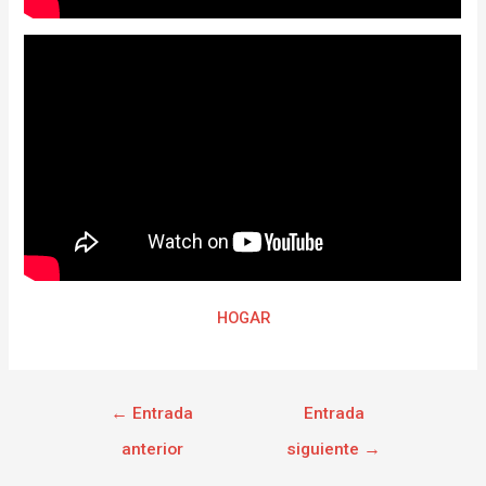
HOGAR
←
Entrada
Entrada
anterior
siguiente
→