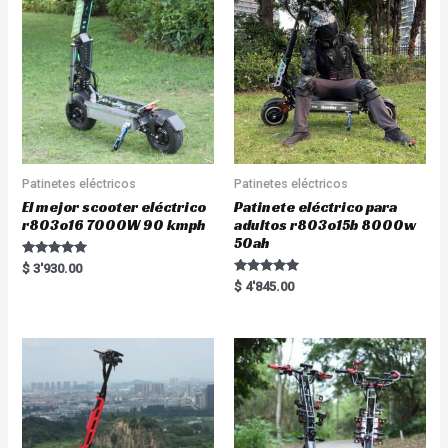
Patinetes eléctricos
Patinetes eléctricos
El mejor scooter eléctrico
Patinete eléctrico para
r803o16 7000W 90 kmph
adultos r803o15b 8000w
50ah
Rated
$
3'930.00
5.00
Rated
$
4'845.00
out of 5
5.00
out of 5