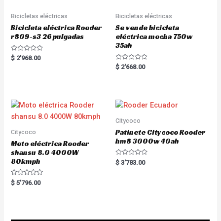
Bicicletas eléctricas
Bicicletas eléctricas
Bicicleta eléctrica Rooder
Se vende bicicleta
r809-s3 26 pulgadas
eléctrica mocha 750w
35ah
R
$
2'968.00
a
R
$
2'668.00
t
a
e
t
d
e
0
d
o
0
u
o
t
u
o
t
f
o
Citycoco
5
f
5
Patinete Citycoco Rooder
Citycoco
hm8 3000w 40ah
Moto eléctrica Rooder
shansu 8.0 4000W
80kmph
R
$
3'783.00
a
t
e
R
$
5'796.00
d
a
0
t
o
e
u
d
t
0
o
o
f