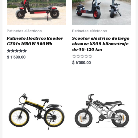
Patinetes eléctricos
Patinetes eléctricos
Patinete Eléctrico Rooder
Scooter eléctrico de largo
GT01s 1650W 960Wh
alcance XS09 kilometraje
de 40-120 km
Rated
$
1'680.00
5.00
R
$
6'000.00
out of 5
a
t
e
d
0
o
u
t
o
f
5