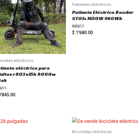
Patinetes eléctricos
Patinete Eléctrico Rooder
GT01s 1650W 960Wh
Rated
$
1'680.00
5.00
out of 5
tinetes eléctricos
tinete eléctrico para
dultos r803o15b 8000w
0ah
ted
'845.00
00
 of 5
Bicicletas eléctricas