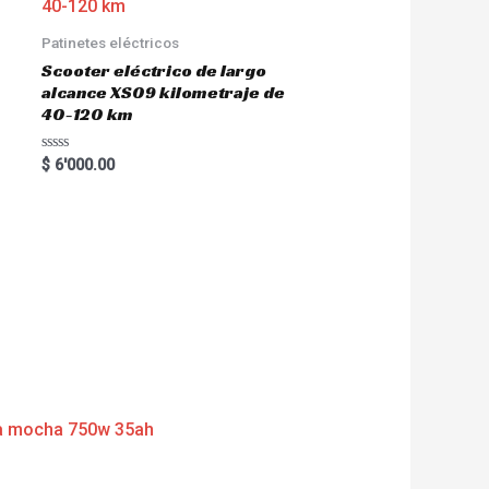
Patinetes eléctricos
Scooter eléctrico de largo
alcance XS09 kilometraje de
40-120 km
R
$
6'000.00
a
t
e
d
0
o
u
t
o
f
5