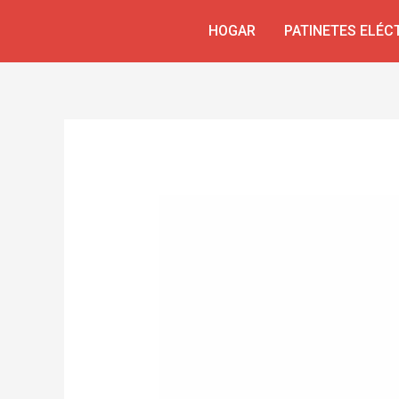
Ir
Navegación
HOGAR
PATINETES ELÉC
al
de
contenido
entradas