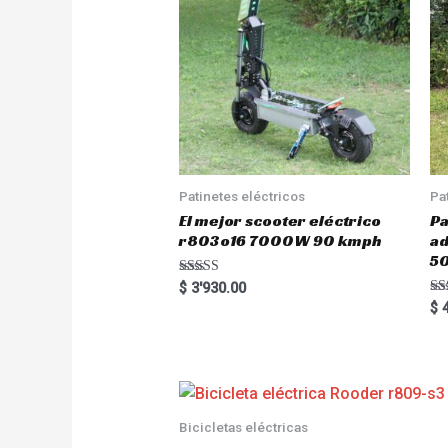
Patinetes eléctricos
Pa
El mejor scooter eléctrico
Pa
r803o16 7000W 90 kmph
a
5
Rated
$
3'930.00
5.00
Ra
$
4
out of 5
5.
out
Bicicletas eléctricas