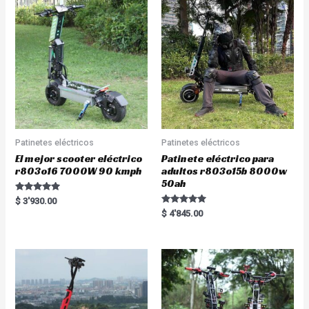
Patinetes eléctricos
Patinetes eléctricos
El mejor scooter eléctrico
Patinete eléctrico para
r803o16 7000W 90 kmph
adultos r803o15b 8000w
50ah
Rated
$
3'930.00
5.00
Rated
$
4'845.00
out of 5
5.00
out of 5