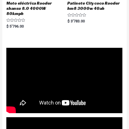
Moto eléctrica Rooder
Patinete Citycoco Rooder
shansu 8.0 4000W
hm8 3000w 40ah
80kmph
R
$
3'783.00
a
R
$
5'796.00
t
a
e
t
d
e
0
d
o
0
u
o
t
u
o
t
f
o
5
f
5