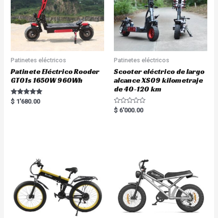
Patinetes eléctricos
Patinetes eléctricos
Patinete Eléctrico Rooder
Scooter eléctrico de largo
GT01s 1650W 960Wh
alcance XS09 kilometraje
de 40-120 km
Rated
$
1'680.00
5.00
R
$
6'000.00
out of 5
a
t
e
d
0
o
u
t
o
f
5