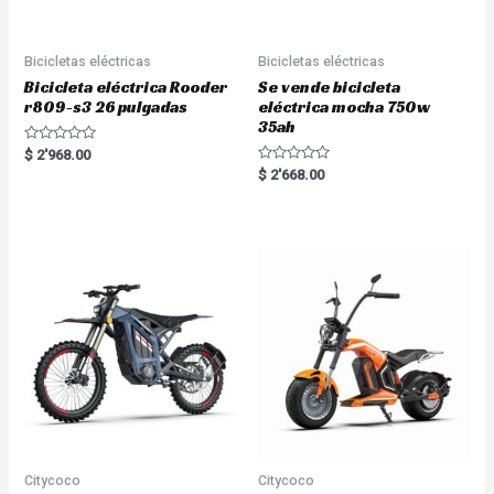
Bicicletas eléctricas
Bicicletas eléctricas
Bicicleta eléctrica Rooder
Se vende bicicleta
r809-s3 26 pulgadas
eléctrica mocha 750w
35ah
R
$
2'968.00
a
R
$
2'668.00
t
a
e
t
d
e
0
d
o
0
u
o
t
u
o
t
f
o
5
f
5
Citycoco
Citycoco