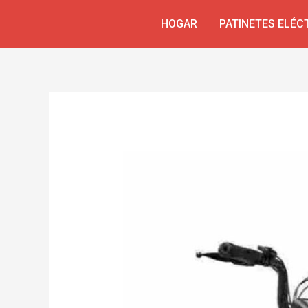
Ir
Navegación
HOGAR
PATINETES ELÉC
al
de
contenido
entradas