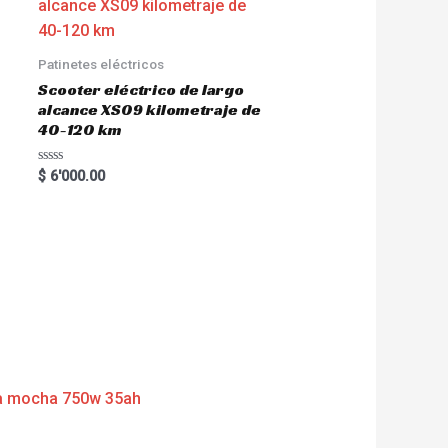
Patinetes eléctricos
Scooter eléctrico de largo
alcance XS09 kilometraje de
40-120 km
R
$
6'000.00
a
t
e
d
0
o
u
t
o
f
5