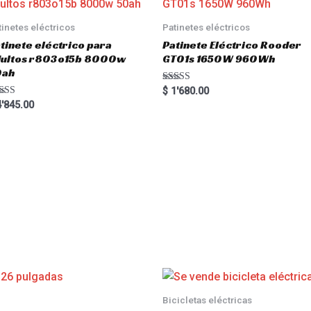
tinetes eléctricos
Patinetes eléctricos
tinete eléctrico para
Patinete Eléctrico Rooder
dultos r803o15b 8000w
GT01s 1650W 960Wh
0ah
Rated
$
1'680.00
5.00
ted
'845.00
out of 5
00
 of 5
Bicicletas eléctricas