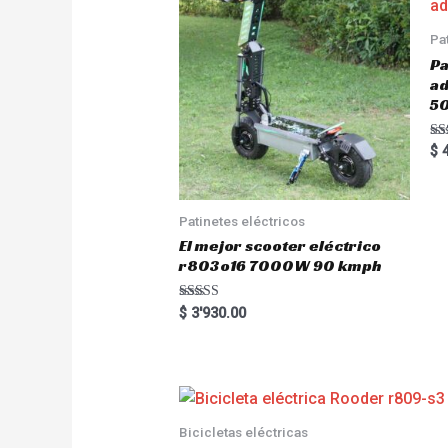
Pa
Pa
a
5
Ra
$
4
5.
out
Patinetes eléctricos
El mejor scooter eléctrico
r803o16 7000W 90 kmph
Rated
$
3'930.00
5.00
out of 5
Bicicletas eléctricas