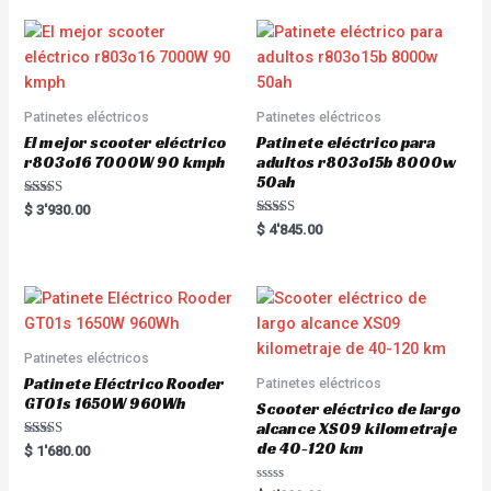
Patinetes eléctricos
Patinetes eléctricos
El mejor scooter eléctrico
Patinete eléctrico para
r803o16 7000W 90 kmph
adultos r803o15b 8000w
50ah
Rated
$
3'930.00
5.00
Rated
$
4'845.00
out of 5
5.00
out of 5
Patinetes eléctricos
Patinete Eléctrico Rooder
Patinetes eléctricos
GT01s 1650W 960Wh
Scooter eléctrico de largo
alcance XS09 kilometraje
de 40-120 km
Rated
$
1'680.00
5.00
out of 5