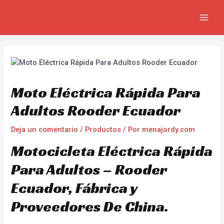
Ir
Navegación
MAIN
al
de
MEN
contenido
entradas
Moto Eléctrica Rápida Para
Adultos Rooder Ecuador
Deja un comentario
/
Productos
/ Por
menajordy.com
Motocicleta Eléctrica Rápida
Para Adultos – Rooder
Ecuador, Fábrica y
Proveedores De China.