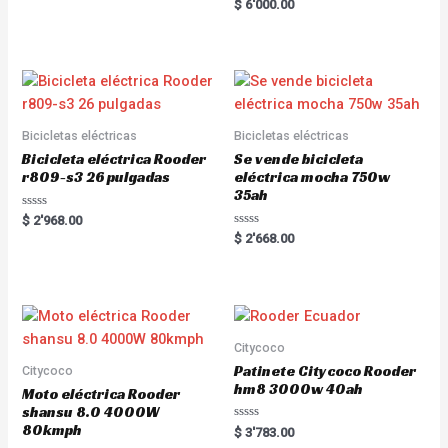
R
$
6'000.00
a
t
e
d
0
o
u
t
o
f
5
Bicicletas eléctricas
Bicicletas eléctricas
Bicicleta eléctrica Rooder
Se vende bicicleta
r809-s3 26 pulgadas
eléctrica mocha 750w
35ah
R
$
2'968.00
a
R
$
2'668.00
t
a
e
t
d
e
0
d
o
0
u
o
t
u
o
t
f
o
Citycoco
5
f
5
Patinete Citycoco Rooder
Citycoco
hm8 3000w 40ah
Moto eléctrica Rooder
shansu 8.0 4000W
80kmph
R
$
3'783.00
a