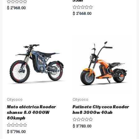
35ah
R
$
2'968.00
a
R
$
2'668.00
t
a
e
t
d
e
0
d
o
0
u
o
t
u
o
t
f
o
5
f
5
Citycoco
Citycoco
Moto eléctrica Rooder
Patinete Citycoco Rooder
shansu 8.0 4000W
hm8 3000w 40ah
80kmph
R
$
3'783.00
a
R
$
5'796.00
t
a
e
t