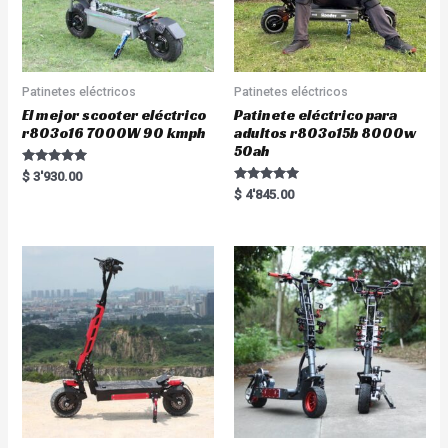
Patinetes eléctricos
Patinetes eléctricos
El mejor scooter eléctrico
Patinete eléctrico para
r803o16 7000W 90 kmph
adultos r803o15b 8000w
50ah
Rated
$
3'930.00
5.00
Rated
$
4'845.00
out of 5
5.00
out of 5