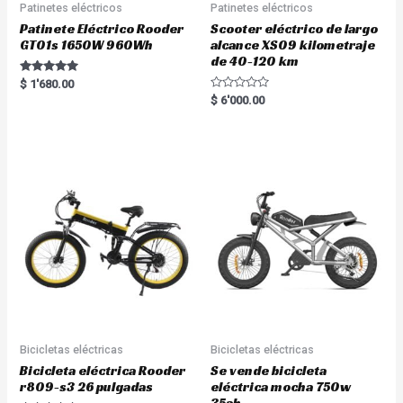
Patinetes eléctricos
Patinetes eléctricos
Patinete Eléctrico Rooder
Scooter eléctrico de largo
GT01s 1650W 960Wh
alcance XS09 kilometraje
de 40-120 km
Rated
$
1'680.00
5.00
R
$
6'000.00
out of 5
a
t
e
d
0
o
u
t
o
f
5
Bicicletas eléctricas
Bicicletas eléctricas
Bicicleta eléctrica Rooder
Se vende bicicleta
r809-s3 26 pulgadas
eléctrica mocha 750w