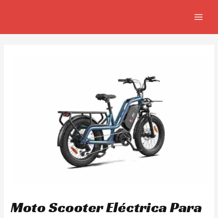
Ir
Navegación
MAIN
al
de
MEN
contenido
entradas
Moto Scooter Eléctrica Para