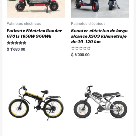
Patinetes eléctricos
Patinetes eléctricos
Patinete Eléctrico Rooder
Scooter eléctrico de largo
GT01s 1650W 960Wh
alcance XS09 kilometraje
de 40-120 km
Rated
$
1'680.00
5.00
R
$
6'000.00
out of 5
a
t
e
d
0
o
u
t
o
f
5