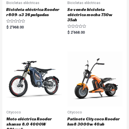
Bicicletas eléctricas
Bicicletas eléctricas
Bicicleta eléctrica Rooder
Se vende bicicleta
r809-s3 26 pulgadas
eléctrica mocha 750w
35ah
R
$
2'968.00
a
R
$
2'668.00
t
a
e
t
d
e
0
d
o
0
u
o
t
u
o
t
f
o
5
f
5
Citycoco
Citycoco
Moto eléctrica Rooder
Patinete Citycoco Rooder
shansu 8.0 4000W
hm8 3000w 40ah