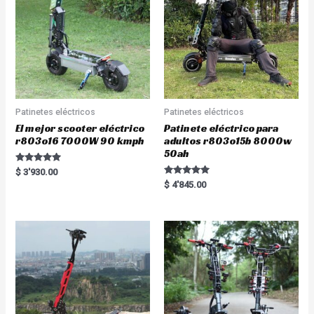
Patinetes eléctricos
Patinetes eléctricos
El mejor scooter eléctrico
Patinete eléctrico para
r803o16 7000W 90 kmph
adultos r803o15b 8000w
50ah
Rated
$
3'930.00
5.00
Rated
$
4'845.00
out of 5
5.00
out of 5