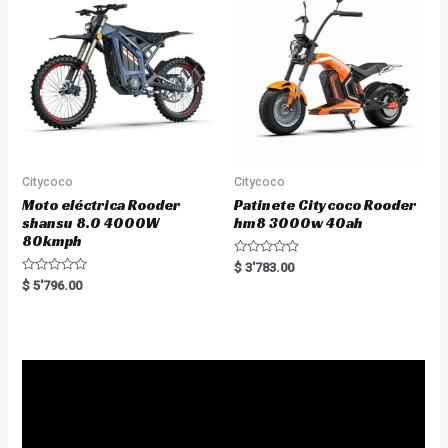
f
o
5
f
5
Citycoco
Citycoco
Moto eléctrica Rooder
Patinete Citycoco Rooder
shansu 8.0 4000W
hm8 3000w 40ah
80kmph
R
$
3'783.00
a
R
$
5'796.00
t
a
e
t
d
e
0
d
o
0
u
o
t
u
o
t
f
o
5
f
5