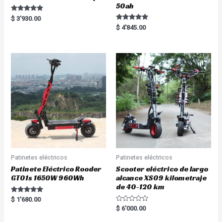
50ah
Rated
$
3'930.00
5.00
Rated
$
4'845.00
out of 5
5.00
out of 5
Patinetes eléctricos
Patinetes eléctricos
Patinete Eléctrico Rooder
Scooter eléctrico de largo
GT01s 1650W 960Wh
alcance XS09 kilometraje
de 40-120 km
Rated
$
1'680.00
5.00
R
$
6'000.00
out of 5
a
t