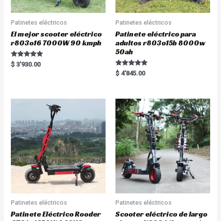
Patinetes eléctricos
Patinetes eléctricos
El mejor scooter eléctrico
Patinete eléctrico para
r803o16 7000W 90 kmph
adultos r803o15b 8000w
50ah
Rated
$
3'930.00
5.00
Rated
$
4'845.00
out of 5
5.00
out of 5
Patinetes eléctricos
Patinetes eléctricos
Patinete Eléctrico Rooder
Scooter eléctrico de largo