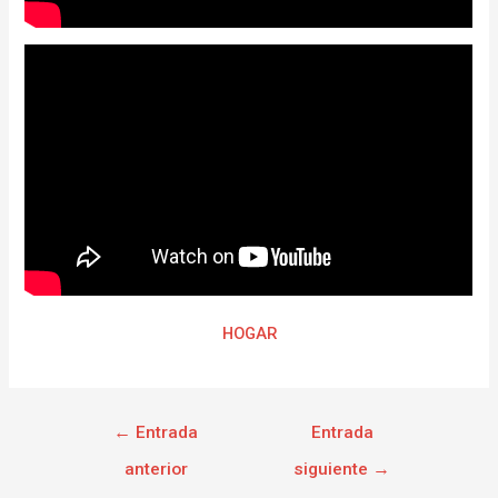
HOGAR
←
Entrada
Entrada
anterior
siguiente
→