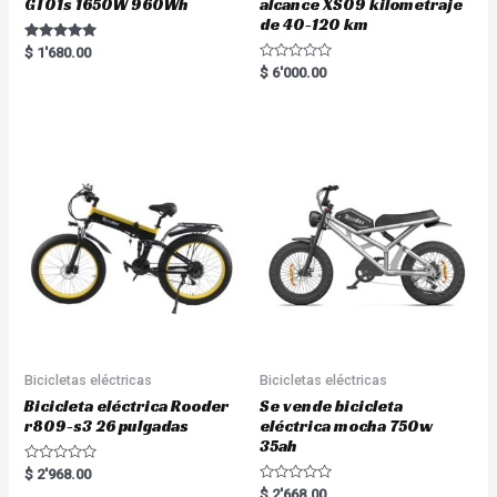
GT01s 1650W 960Wh
alcance XS09 kilometraje
de 40-120 km
Rated
$
1'680.00
5.00
R
$
6'000.00
out of 5
a
t
e
d
0
o
u
t
o
f
5
Bicicletas eléctricas
Bicicletas eléctricas
Bicicleta eléctrica Rooder
Se vende bicicleta
r809-s3 26 pulgadas
eléctrica mocha 750w
35ah
R
$
2'968.00
a
R
$
2'668.00