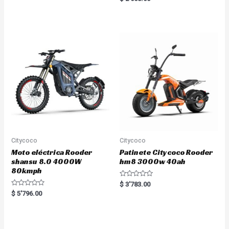
t
a
e
t
d
e
0
d
o
0
u
o
t
u
o
t
f
o
5
f
5
Citycoco
Citycoco
Moto eléctrica Rooder
Patinete Citycoco Rooder
shansu 8.0 4000W
hm8 3000w 40ah
80kmph
R
$
3'783.00
a
R
$
5'796.00
t
a
e
t
d
e
0
d
o
0
u
o