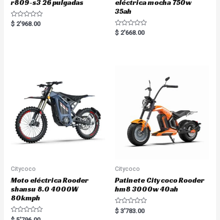
r809-s3 26 pulgadas
eléctrica mocha 750w
35ah
R
$
2'968.00
a
R
$
2'668.00
t
a
e
t
d
e
0
d
o
0
u
o
t
u
o
t
f
o
5
f
5
Citycoco
Citycoco
Moto eléctrica Rooder
Patinete Citycoco Rooder
shansu 8.0 4000W
hm8 3000w 40ah
80kmph
R
$
3'783.00
a
R
$
5'796.00