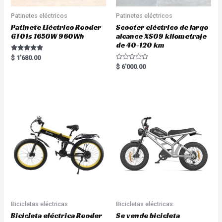
Patinetes eléctricos
Patinetes eléctricos
Patinete Eléctrico Rooder
Scooter eléctrico de largo
GT01s 1650W 960Wh
alcance XS09 kilometraje
de 40-120 km
Rated
$
1'680.00
5.00
R
$
6'000.00
out of 5
a
t
e
d
0
o
u
t
o
f
5
Bicicletas eléctricas
Bicicletas eléctricas
Bicicleta eléctrica Rooder
Se vende bicicleta