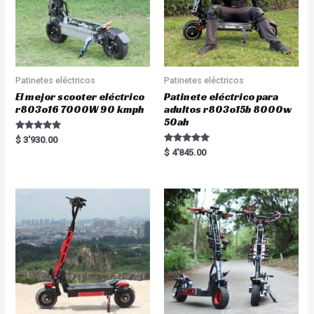
Patinetes eléctricos
Patinetes eléctricos
El mejor scooter eléctrico
Patinete eléctrico para
r803o16 7000W 90 kmph
adultos r803o15b 8000w
50ah
Rated
$
3'930.00
5.00
Rated
$
4'845.00
out of 5
5.00
out of 5