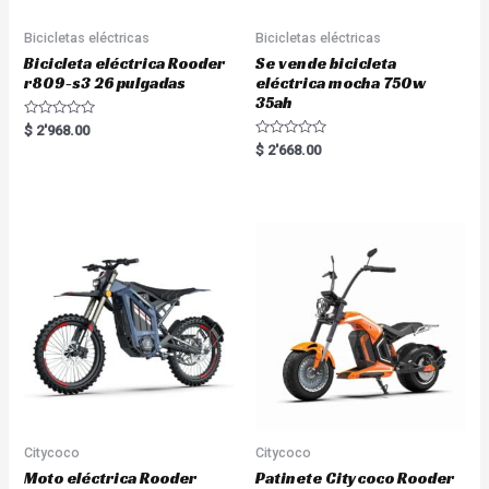
Bicicletas eléctricas
Bicicletas eléctricas
Bicicleta eléctrica Rooder
Se vende bicicleta
r809-s3 26 pulgadas
eléctrica mocha 750w
35ah
R
$
2'968.00
a
R
$
2'668.00
t
a
e
t
d
e
0
d
o
0
u
o
t
u
o
t
f
o
5
f
5
Citycoco
Citycoco
Moto eléctrica Rooder
Patinete Citycoco Rooder