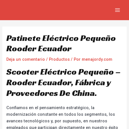
Ir
Navegación
MAIN
al
de
MEN
contenido
entradas
Patinete Eléctrico Pequeño
Rooder Ecuador
Deja un comentario
/
Productos
/ Por
menajordy.com
Scooter Eléctrico Pequeño –
Rooder Ecuador, Fábrica y
Proveedores De China.
Confiamos en el pensamiento estratégico, la
modernización constante en todos los segmentos, los
avances tecnológicos y, por supuesto, en nuestros
empleados que participan directamente en nuestro éxito