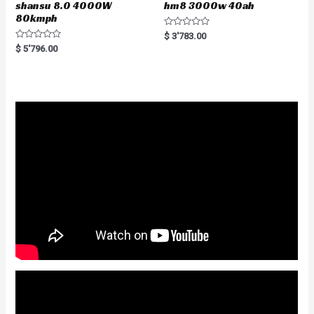
shansu 8.0 4000W
hm8 3000w 40ah
80kmph
R
$
3'783.00
a
R
$
5'796.00
t
a
e
t
d
e
0
d
o
0
u
o
t
u
o
t
f
o
5
f
5