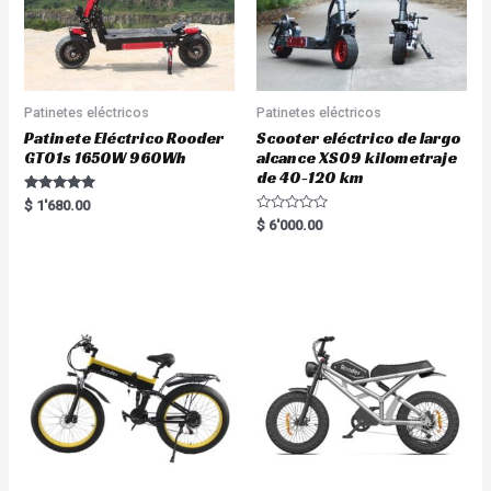
Patinetes eléctricos
Patinetes eléctricos
Patinete Eléctrico Rooder
Scooter eléctrico de largo
GT01s 1650W 960Wh
alcance XS09 kilometraje
de 40-120 km
Rated
$
1'680.00
5.00
R
$
6'000.00
out of 5
a
t
e
d
0
o
u
t
o
f
5