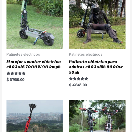
Patinetes eléctricos
Patinetes eléctricos
El mejor scooter eléctrico
Patinete eléctrico para
r803o16 7000W 90 kmph
adultos r803o15b 8000w
50ah
Rated
$
3'930.00
5.00
Rated
$
4'845.00
out of 5
5.00
out of 5