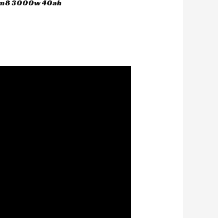
 hm8 3000w 40ah