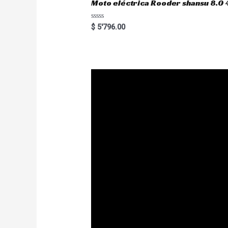
Moto eléctrica Rooder shansu 8
R
$
5'796.00
a
t
e
d
0
o
u
t
o
f
5