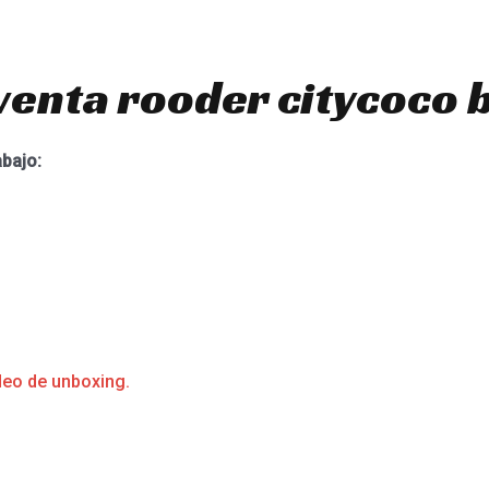
venta rooder citycoco b
abajo:
deo de unboxing.