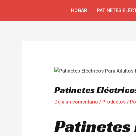
Ir
Navegación
HOGAR
PATINETES ELÉC
al
de
contenido
entradas
Patinetes Eléctric
Deja un comentario
/
Productos
/ P
Patinetes 