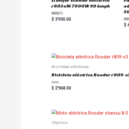
El mejor scooter eléctrico
Pa
r803o16 7000W 90 kmph
a
5
Rated
$
3'930.00
5.00
Ra
$
4
out of 5
5.
out
Bicicletas eléctricas
Bicicleta eléctrica Rooder r809-s
R
$
2'968.00
a
t
e
d
0
o
u
t
o
Citycoco
f
5