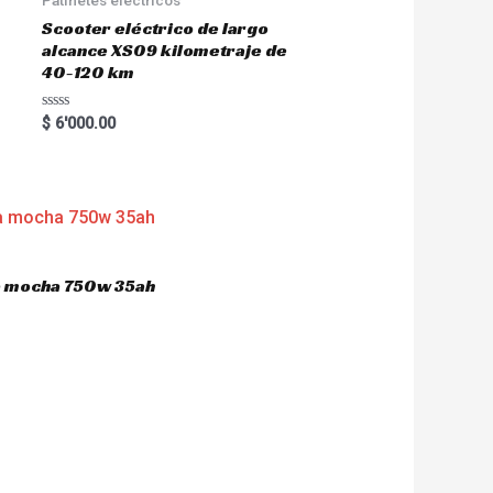
Scooter eléctrico de largo
alcance XS09 kilometraje de
40-120 km
R
$
6'000.00
a
t
e
d
0
o
u
t
o
f
5
ca mocha 750w 35ah